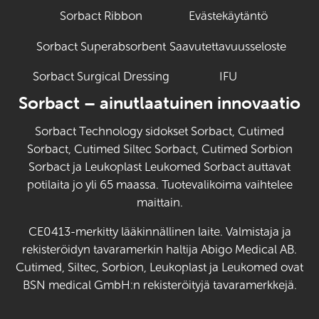
Sorbact Ribbon
Evästekäytäntö
Sorbact Superabsorbent
Saavutettavuusseloste
Sorbact Surgical Dressing
IFU
(Avautuu uuteen
Sorbact – ainutlaatuinen innovaatio
Sorbact Technology sidokset Sorbact, Cutimed
Sorbact, Cutimed Siltec Sorbact, Cutimed Sorbion
Sorbact ja Leukoplast Leukomed Sorbact auttavat
potilaita jo yli 65 maassa. Tuotevalikoima vaihtelee
maittain.
CE0413-merkitty lääkinnällinen laite. Valmistaja ja
rekisteröidyn tavaramerkin haltija Abigo Medical AB.
Cutimed, Siltec, Sorbion, Leukoplast ja Leukomed ovat
BSN medical GmbH:n rekisteröityjä tavaramerkkejä.