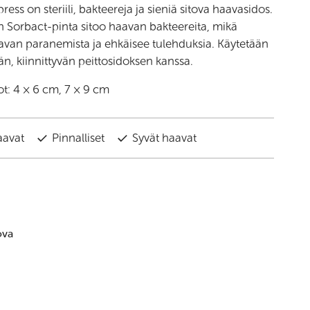
ss on steriili, bakteereja ja sieniä sitova haavasidos.
n Sorbact-pinta sitoo haavan bakteereita, mikä
van paranemista ja ehkäisee tulehduksia. Käytetään
n, kiinnittyvän peittosidoksen kanssa.
t: 4 × 6 cm, 7 × 9 cm
aavat
Pinnalliset
Syvät haavat
ova