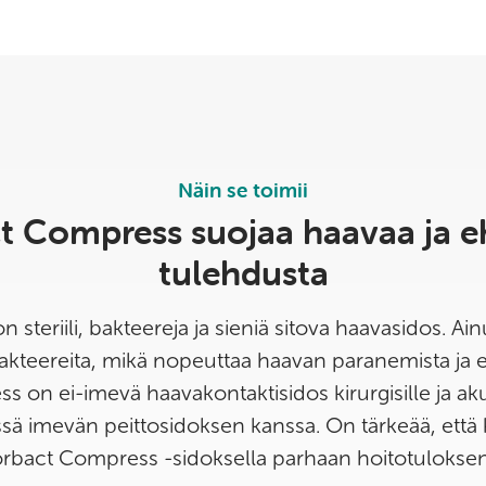
Näin se toimii
t Compress suojaa haavaa ja e
tulehdusta
steriili, bakteereja ja sieniä sitova haavasidos. Ai
akteereita, mikä nopeuttaa haavan paranemista ja 
 on ei-imevä haavakontaktisidos kirurgisille ja akuu
sä imevän peittosidoksen kanssa. On tärkeää, että
orbact Compress -sidoksella parhaan hoitotuloksen