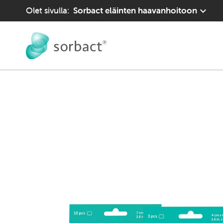
Siirry sisältöön
Olet sivulla:
Sorbact eläinten haavanhoitoon