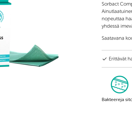
Sorbact Compre
Ainutlaatuine
nopeuttaa haa
yhdessä imevä
Saatavana koo
Erittävät h
Bakteereja sit