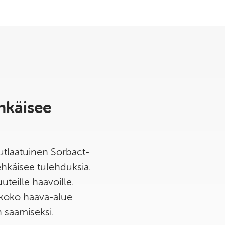
hkäisee
nutlaatuinen Sorbact-
ehkäisee tulehduksia.
teille haavoille.
 koko haava-alue
 saamiseksi.